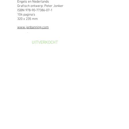
Engels en Nederlands
Grafisch ontwerp: Peter Jonker
ISBN
978-90-77386-07-1
104 pagina's
320 x 235 mm
www.janbanning.com
UITVERKOCHT
Merel Bem, De Volkskrant
“The photographer dives right in with
the passion of a scientist. … This
investigative approach might be an
explanation for the fact that the form is
a direct, concentrated and controlled
result from the content.”
Scott Indrisek, Whitewall Magazine
“While his choice of subjects does
suggest a journalist’s wide-ranging