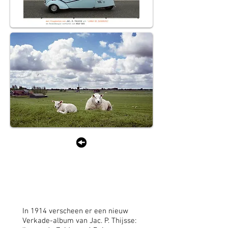
Langs het IJsselmeer
van werkzee tot speelzee
Bert Verhoeff
In 1914 verscheen er een nieuw
Verkade-album van Jac. P. Thijsse: