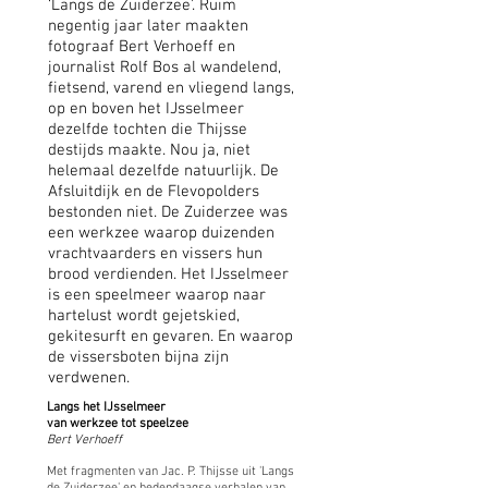
‘Langs de Zuiderzee’. Ruim
negentig jaar later maakten
fotograaf Bert Verhoeff en
journalist Rolf Bos al wandelend,
fietsend, varend en vliegend langs,
op en boven het IJsselmeer
dezelfde tochten die Thijsse
destijds maakte. Nou ja, niet
helemaal dezelfde natuurlijk. De
Afsluitdijk en de Flevopolders
bestonden niet. De Zuiderzee was
een werkzee waarop duizenden
vrachtvaarders en vissers hun
brood verdienden. Het IJsselmeer
is een speelmeer waarop naar
hartelust wordt gejetskied,
gekitesurft en gevaren. En waarop
de vissersboten bijna zijn
verdwenen.
Langs het IJsselmeer
van werkzee tot speelzee
Bert Verhoeff
Met fragmenten van Jac. P. Thijsse uit 'Langs