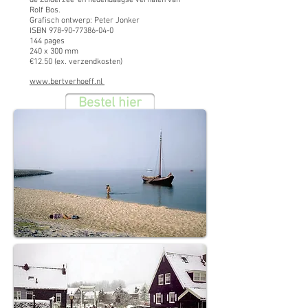
de Zuiderzee' en hedendaagse verhalen van
Rolf Bos.
Grafisch ontwerp: Peter Jonker
ISBN 978-90-77386-04-0
144 pages
240 x 300 mm
€12.50 (ex. verzendkosten)
www.bertverhoeff.nl
Bestel hier